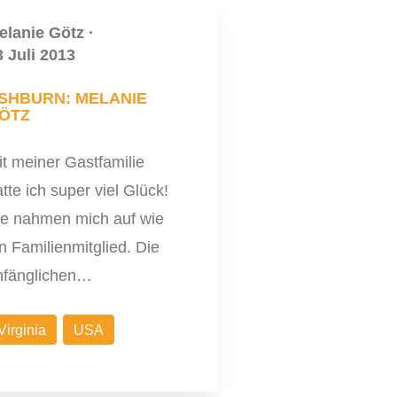
elanie Götz
·
3 Juli 2013
SHBURN: MELANIE
ÖTZ
t meiner Gastfamilie
tte ich super viel Glück!
ie nahmen mich auf wie
n Familienmitglied. Die
nfänglichen…
Virginia
USA