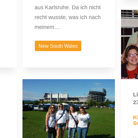
aus Karlsruhe. Da ich nicht
recht wusste, was ich nach
meinem…
New South Wales
L
2
K
S