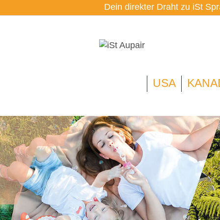
Dein direkter Draht zu iSt Sp
USA
KANA