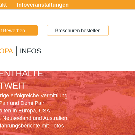
akt
Infoveranstaltungen
zt Bewerben
Broschüren bestellen
OPA
INFOS
PAIR
ENTHALTE
TWEIT
ige erfolgreiche Vermittlung
Pair und Demi Pair
alten in Europa, USA,
 Neuseeland und Australien.
rfahrungsberichte mit Fotos