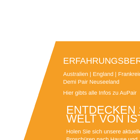
ERFAHRUNGSBERI
Australien
|
England
|
Frankrei
Demi Pair Neuseeland
Hier gibts alle Infos zu AuPair
ENTDECKEN S
WELT VON IS
Holen Sie sich unsere aktuell
Broschüren nach Hause und