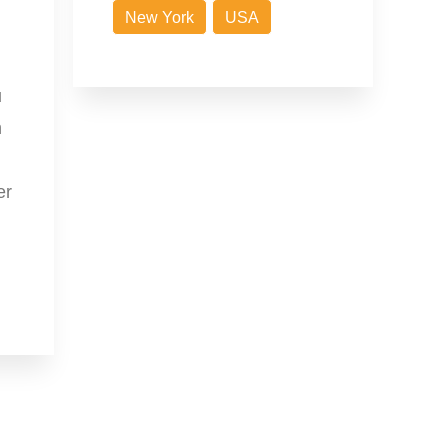
New York
USA
u
h
er