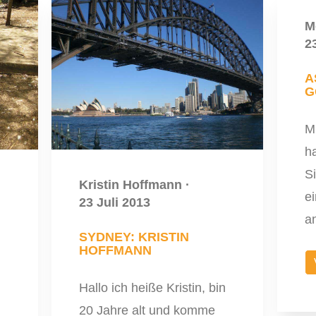
M
2
A
G
Mi
ha
S
Kristin Hoffmann
·
ei
23 Juli 2013
a
SYDNEY: KRISTIN
HOFFMANN
Hallo ich heiße Kristin, bin
20 Jahre alt und komme