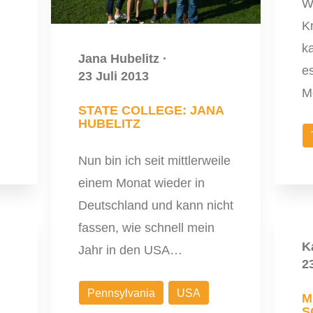
W
K
k
Jana Hubelitz
·
es
23 Juli 2013
M
STATE COLLEGE: JANA
HUBELITZ
Nun bin ich seit mittlerweile
einem Monat wieder in
Deutschland und kann nicht
fassen, wie schnell mein
K
Jahr in den USA…
2
Pennsylvania
USA
M
S