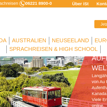
rachreisen
06221 8900-0
Über iSt
Kont
Jet
DA
AUSTRALIEN
NEUSEELAND
EUR
AU 
SPRACHREISEN & HIGH SCHOOL
AUF
WEL
Langjähr
von Au 
Aufenth
Kanada,
Viele E
online.