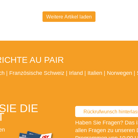
Weitere Artikel laden
CHTE AU PAIR
ch
|
Französische Schweiz
|
Irland
|
Italien
|
Norwegen
|
IE DIE
Rückrufwunsch hinterla
T
Haben Sie Fragen? Das i
en
allen Fragen zu unseren 