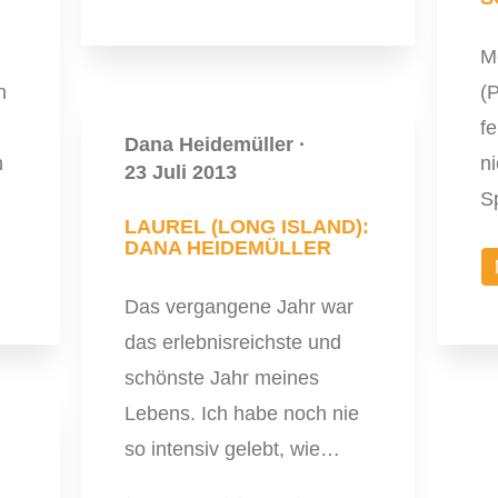
M
n
(P
fe
Dana Heidemüller
·
h
ni
23 Juli 2013
S
LAUREL (LONG ISLAND):
DANA HEIDEMÜLLER
Das vergangene Jahr war
das erlebnisreichste und
schönste Jahr meines
Lebens. Ich habe noch nie
so intensiv gelebt, wie…