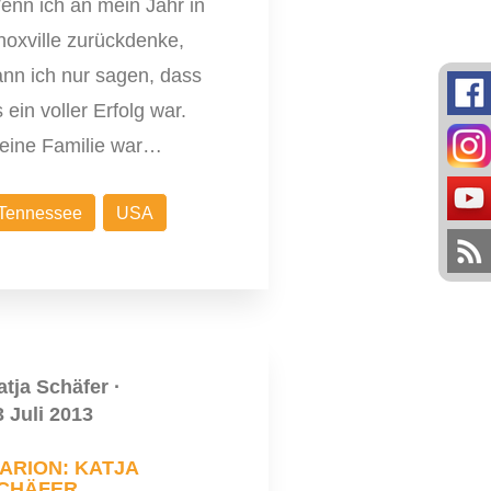
enn ich an mein Jahr in
noxville zurückdenke,
ann ich nur sagen, dass
 ein voller Erfolg war.
eine Familie war…
Tennessee
USA
atja Schäfer
·
3 Juli 2013
ARION: KATJA
CHÄFER