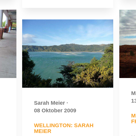
M
1
Sarah Meier
·
08 Oktober 2009
M
F
WELLINGTON: SARAH
MEIER