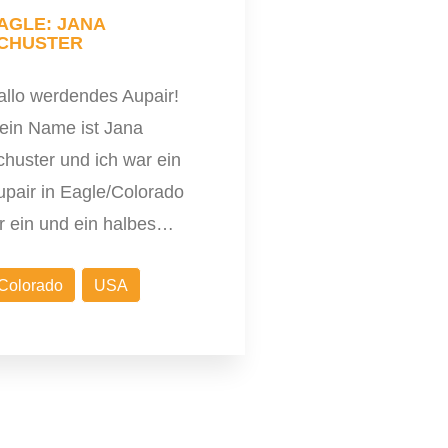
AGLE: JANA
CHUSTER
allo werdendes Aupair!
ein Name ist Jana
huster und ich war ein
upair in Eagle/Colorado
ür ein und ein halbes…
Colorado
USA