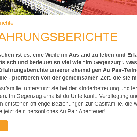
richte
FAHRUNGSBERICHTE
chen ist es, eine Weile im Ausland zu leben und Erf
zösisch und bedeutet so viel wie "im Gegenzug". Was
Erfahrungsberichte unserer ehemaligen Au Pair-Teiln
lie - profitieren von der gemeinsamen Zeit, die sie 
astfamilie, unterstützt sie bei der Kinderbetreuung und l
en. Im Gegenzug erhältst du Unterkunft, Verpflegung u
 entstehen oft enge Beziehungen zur Gastfamilie, die we
e jetzt dein persönliches Au Pair Abenteuer!