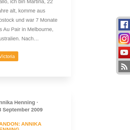
llo, ich bin Martina, 22
ahre alt, komme aus
ostock und war 7 Monate
s Au Pair in Melbourne,
ustralien. Nach…
Victoria
nnika Henning
·
8 September 2009
ANDON: ANNIKA
ENNING