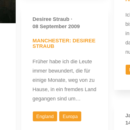
I
Desiree Straub
·
bi
08 September 2009
in
MANCHESTER: DESIREE
da
STRAUB
n
Früher habe ich die Leute
immer bewundert, die für
einige Monate, weg von zu
Hause, in ein fremdes Land
gegangen sind um…
J
England
Europa
…
1