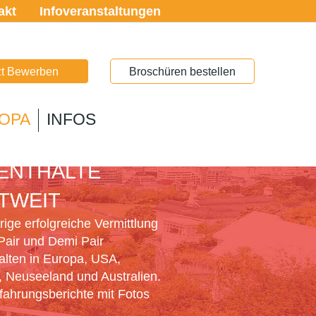
akt
Infoveranstaltungen
zt Bewerben
Broschüren bestellen
OPA
INFOS
PAIR
ENTHALTE
TWEIT
ige erfolgreiche Vermittlung
Pair und Demi Pair
alten in Europa, USA,
 Neuseeland und Australien.
rfahrungsberichte mit Fotos