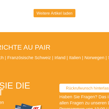
Weitere Artikel laden
CHTE AU PAIR
ch
|
Französische Schweiz
|
Irland
|
Italien
|
Norwegen
|
IE DIE
Rückrufwunsch hinterla
T
Haben Sie Fragen? Das i
en
allen Fragen zu unseren 