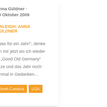
nna Güldner
·
0 Oktober 2009
ALEIGH: ANNA
ÜLDNER
as für ein Jahr!“, denke
h mir jetzt wo ich wieder
n „Good Old Germany“
itze und das Jahr noch
inmal in Gedanken…
North Carolina
USA