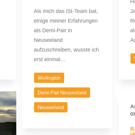
Ha
Als mich das iSt-Team bat,
J
einige meiner Erfahrungen
R
als Demi-Pair in
al
Neuseeland
A
aufzuschreiben, wusste ich
erst einmal…
Wellington
Demi Pair Neuseeland
A
Neuseeland
0
B
H