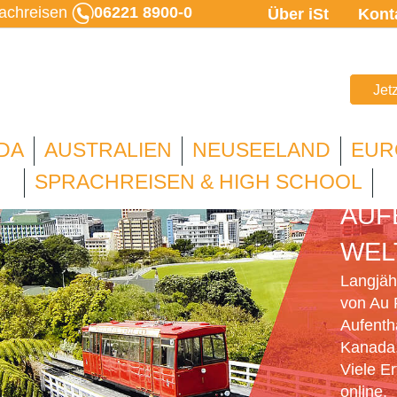
rachreisen
06221 8900-0
Über iSt
Kont
Jet
DA
AUSTRALIEN
NEUSEELAND
EUR
AU 
SPRACHREISEN & HIGH SCHOOL
AUF
WEL
Langjähr
von Au 
Aufenth
Kanada,
Viele E
online.