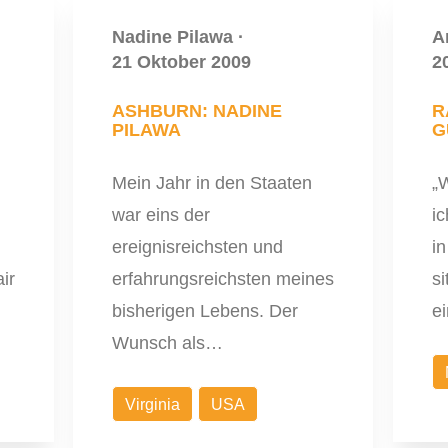
Nadine Pilawa
·
A
21 Oktober 2009
2
ASHBURN: NADINE
R
PILAWA
G
Mein Jahr in den Staaten
„W
war eins der
ic
ereignisreichsten und
i
ir
erfahrungsreichsten meines
s
bisherigen Lebens. Der
e
Wunsch als…
Virginia
USA