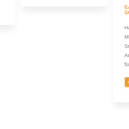
E
S
H
M
Sc
A
f