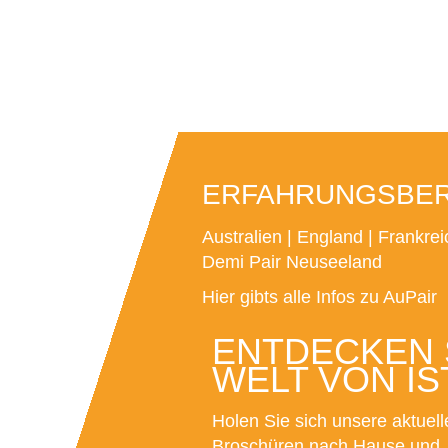
ERFAHRUNGSBERI
Australien
|
England
|
Frankrei
Demi Pair Neuseeland
Hier gibts alle Infos zu AuPair
ENTDECKEN S
WELT VON IS
Holen Sie sich unsere aktuell
Broschüren nach Hause und