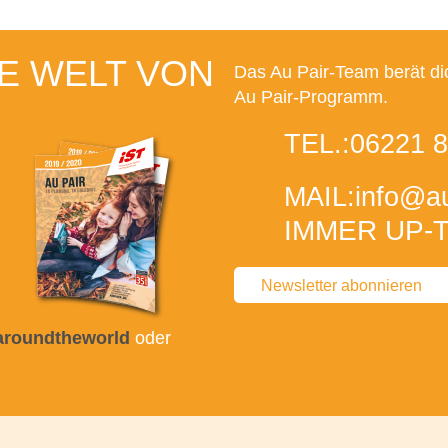
E WELT VON
Das Au Pair-Team berät di
Au Pair-Programm.
TEL.:
06221 8
MAIL:
info
@au
IMMER UP-T
Newsletter abonnieren
taroundtheworld
oder