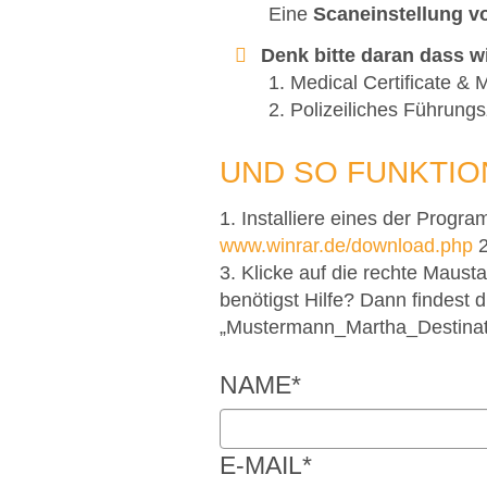
Eine
Scaneinstellung v
Denk bitte daran dass wi
1. Medical Certificate & 
2. Polizeiliches Führung
UND SO FUNKTIO
1. Installiere eines der Progr
www.winrar.de/download.php
2
3. Klicke auf die rechte Maust
benötigst Hilfe? Dann findest 
„Mustermann_Martha_Destinatio
NAME
*
E-MAIL
*