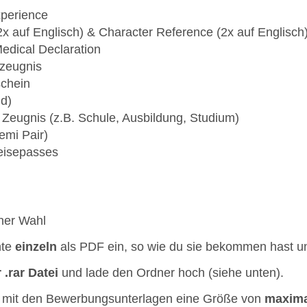
xperience
2x auf Englisch) & Character Reference (2x auf Englisch
Medical Declaration
szeugnis
schein
nd)
e Zeugnis (z.B. Schule, Ausbildung, Studium)
emi Pair)
Reisepasses
ner Wahl
nte
einzeln
als PDF ein, so wie du sie bekommen hast 
 .rar Datei
und lade den Ordner hoch (siehe unten).
ei mit den Bewerbungsunterlagen eine Größe von
maxima