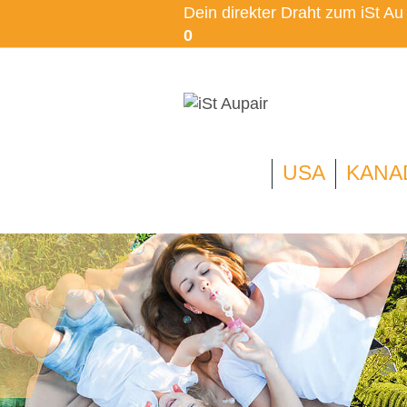
Dein direkter Draht zum iSt A
0
USA
KANA