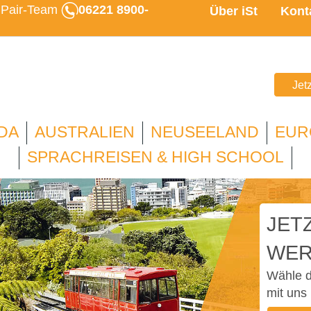
u Pair-Team
06221 8900-
Über iSt
Kont
Jet
DA
AUSTRALIEN
NEUSEELAND
EUR
SPRACHREISEN & HIGH SCHOOL
JETZ
WER
Wähle d
mit uns 