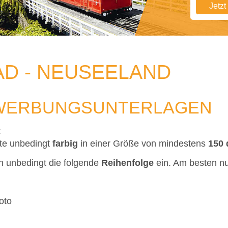
Jetz
AD - NEUSEELAND
EWERBUNGSUNTERLAGEN
:
tte unbedingt
farbig
in einer Größe von mindestens
150 
n unbedingt die folgende
Reihenfolge
ein. Am besten n
oto