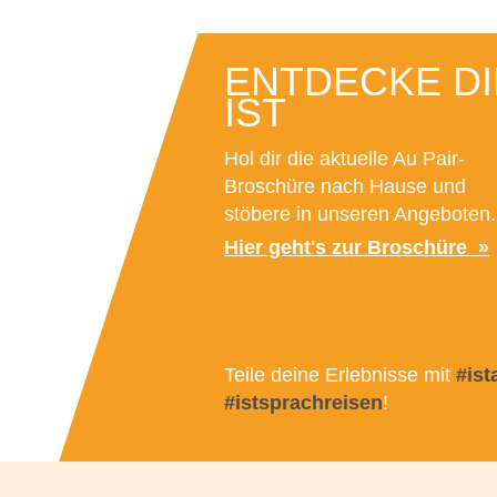
ENTDECKE DI
IST
Hol dir die aktuelle Au Pair-
Broschüre nach Hause und
stöbere in unseren Angeboten.
Hier geht's zur Broschüre
Teile deine Erlebnisse mit
#is
#istsprachreisen
!