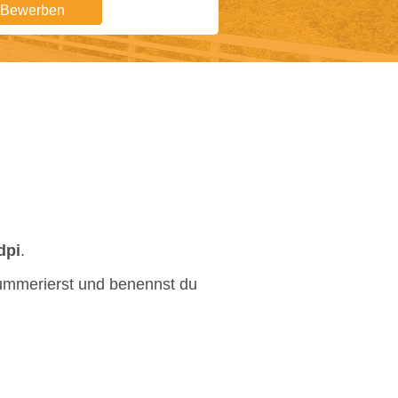
t Bewerben
dpi
.
ummerierst und benennst du