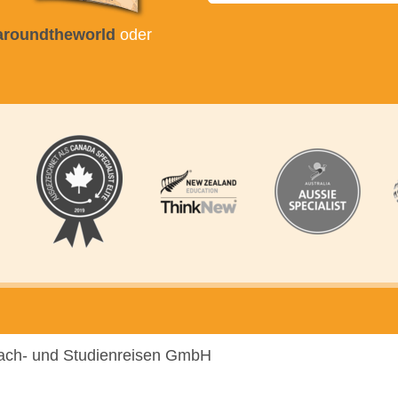
taroundtheworld
oder
prach- und Studienreisen GmbH