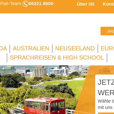
u Pair-Team
06221 8900-
Über iSt
Kont
Jet
DA
AUSTRALIEN
NEUSEELAND
EUR
SPRACHREISEN & HIGH SCHOOL
JETZ
WER
Wähle d
mit uns 