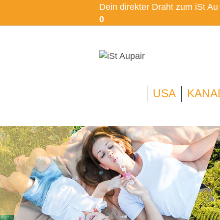
Dein direkter Draht zum iSt A
0
USA
KANA