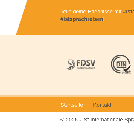
Teile deine Erlebnisse mit
#is
#istsprachreisen
!
Startseite
Kontakt
© 2026 - iSt Internationale S