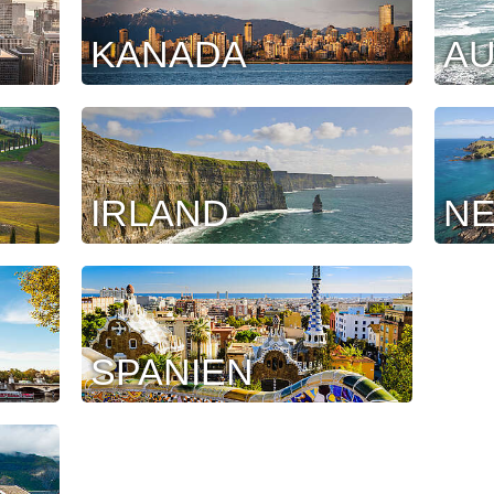
KANADA
AU
IRLAND
N
SPANIEN