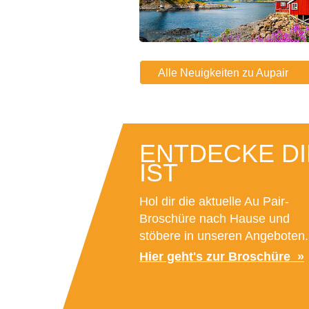
Norwegen
Alle Neuigkeiten zu Aupair
ENTDECKE DI
IST
Hol dir die aktuelle Au Pair-
Broschüre nach Hause und
stöbere in unseren Angeboten.
Hier geht's zur Broschüre