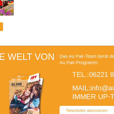
E WELT VON
Das Au Pair-Team berät di
Au Pair-Programm.
TEL.:
06221 8
MAIL:
info
@au
IMMER UP-T
Newsletter abonnieren