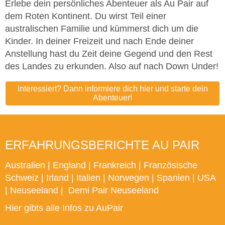
Erlebe dein persönliches Abenteuer als Au Pair auf
dem Roten Kontinent. Du wirst Teil einer
australischen Familie und kümmerst dich um die
Kinder. In deiner Freizeit und nach Ende deiner
Anstellung hast du Zeit deine Gegend und den Rest
des Landes zu erkunden. Also auf nach Down Under!
Interessiert? Dann informiere dich hier und starte dein
Abenteuer!
ERFAHRUNGSBERICHTE AU PAIR
Australien
|
England
|
Frankreich
|
Französische
Schweiz
|
Irland
|
Italien
|
Norwegen
|
Spanien
|
USA
|
Neuseeland
|
Demi Pair Neuseeland
Hier gibts alle Infos zu AuPair