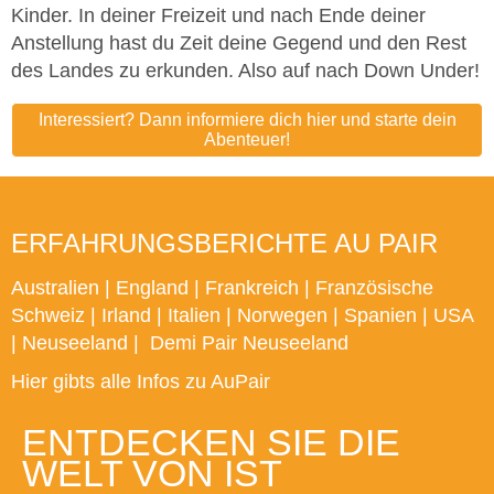
Kinder. In deiner Freizeit und nach Ende deiner
Anstellung hast du Zeit deine Gegend und den Rest
des Landes zu erkunden. Also auf nach Down Under!
Interessiert? Dann informiere dich hier und starte dein
Abenteuer!
ERFAHRUNGSBERICHTE AU PAIR
Australien
|
England
|
Frankreich
|
Französische
Schweiz
|
Irland
|
Italien
|
Norwegen
|
Spanien
|
USA
|
Neuseeland
|
Demi Pair Neuseeland
Hier gibts alle Infos zu AuPair
ENTDECKEN SIE DIE
WELT VON IST