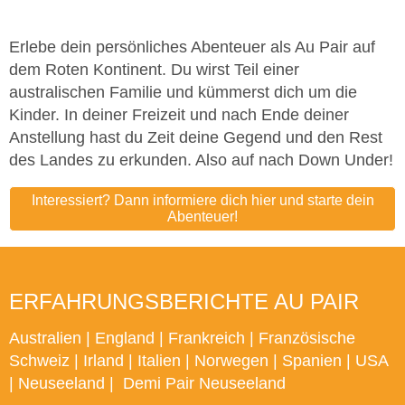
Erlebe dein persönliches Abenteuer als Au Pair auf
dem Roten Kontinent. Du wirst Teil einer
australischen Familie und kümmerst dich um die
Kinder. In deiner Freizeit und nach Ende deiner
Anstellung hast du Zeit deine Gegend und den Rest
des Landes zu erkunden. Also auf nach Down Under!
Interessiert? Dann informiere dich hier und starte dein
Abenteuer!
ERFAHRUNGSBERICHTE AU PAIR
Australien
|
England
|
Frankreich
|
Französische
Schweiz
|
Irland
|
Italien
|
Norwegen
|
Spanien
|
USA
|
Neuseeland
|
Demi Pair Neuseeland