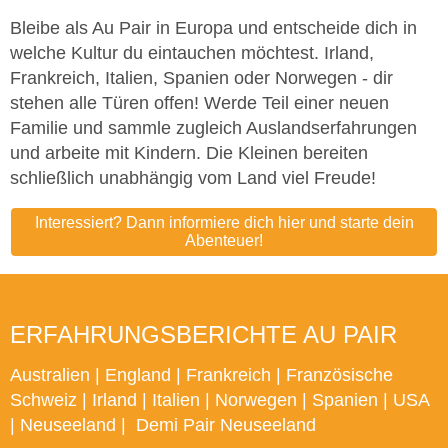
Bleibe als Au Pair in Europa und entscheide dich in
welche Kultur du eintauchen möchtest. Irland,
Frankreich, Italien, Spanien oder Norwegen - dir
stehen alle Türen offen! Werde Teil einer neuen
Familie und sammle zugleich Auslandserfahrungen
und arbeite mit Kindern. Die Kleinen bereiten
schließlich unabhängig vom Land viel Freude!
Interessiert? Dann informiere dich hier und starte dein
Abenteuer!
ERFAHRUNGSBERICHTE AU PAIR
Australien
|
England
|
Frankreich
|
Französische
Schweiz
|
Irland
|
Italien
|
Norwegen
|
Spanien
|
USA
|
Neuseeland
|
Demi Pair Neuseeland