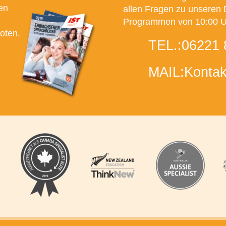
en
allen Fragen zu unseren 
Programmen von 10:00 Uh
oten.
TEL.:
06221 
MAIL:
Kontak