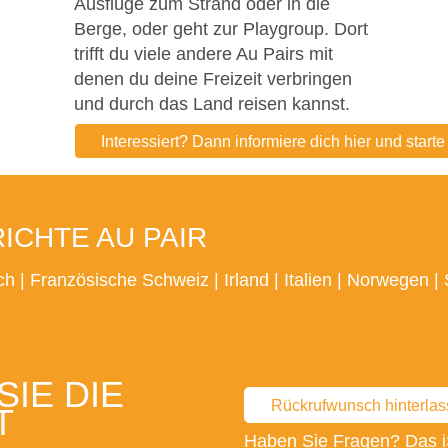
Ausflüge zum Strand oder in die
Berge, oder geht zur Playgroup. Dort
trifft du viele andere Au Pairs mit
denen du deine Freizeit verbringen
und durch das Land reisen kannst.
Interessiert? Dann informiere dich hier und start
CHTE AU PAIR
ch
|
Französische Schweiz
|
Irland
|
Italien
|
Norwegen
|
IE DIE
Rückrufwunsch hinterla
T
Haben Sie Fragen? Das i