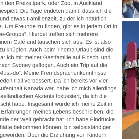
n den Freizeitpark, oder Zoo, in Auckland
espielt. Die Tage endeten damit, dass ich die
d etwas Familienzeit, zu der ich natürlich
e. Um Freunde zu finden, gibt es in jedem Ort in
-Groups“. Hierbei treffen sich mehrere
inem Café und tauschen sich aus. Es ist also
e zu knüpfen. Auch beim Thema Urlaub sind die
r ich mit meiner Gastfamilie auf Fidschi und
ach Sydney geflogen. Auch ein Trip auf die
 „Must-do“. Meine Fremdsprachenkenntnisse
den Fall verbessert. Da ich bereits vor vier
ufenthalt Kanada war, habe ich mich allerdings
eländischen Akzents fokussiert, da ich die
scht habe. Insgesamt würde ich meine Zeit in
n Erfahrungen meines Lebens beschreiben, die
nde der Welt gebracht hat. Ich habe Eindrücke
 hätte bekommen können, bin selbstständiger
geworden. Über die Erziehung von Kindern