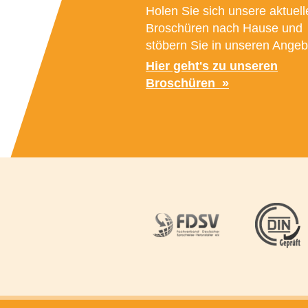
Holen Sie sich unsere aktuell
Broschüren nach Hause und
stöbern Sie in unseren Angeb
Hier geht's zu unseren
Broschüren