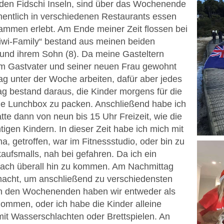
den Fidschi Inseln, sind über das Wochenende
hentlich in verschiedenen Restaurants essen
ammen erlebt. Am Ende meiner Zeit flossen bei
Kiwi-Family“ bestand aus meinen beiden
 und ihrem Sohn (8). Da meine Gasteltern
dem Gastvater und seiner neuen Frau gewohnt
ag unter der Woche arbeiten, dafür aber jedes
g bestand daraus, die Kinder morgens für die
ie Lunchbox zu packen. Anschließend habe ich
tte dann von neun bis 15 Uhr Freizeit, wie die
tigen Kindern. In dieser Zeit habe ich mich mit
 getroffen, war im Fitnessstudio, oder bin zu
aufsmalls, nah bei gefahren. Da ich ein
nfach überall hin zu kommen. Am Nachmittag
acht, um anschließend zu verschiedensten
. An den Wochenenden haben wir entweder als
ommen, oder ich habe die Kinder alleine
mit Wasserschlachten oder Brettspielen. An