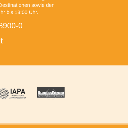
Destinationen sowie den
r bis 18:00 Uhr.
8900-0
t