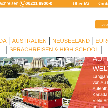
rachreisen
06221 8900-0
Über iSt
Kont
Jet
DA
AUSTRALIEN
NEUSEELAND
EUR
AU 
SPRACHREISEN & HIGH SCHOOL
AUF
WEL
Langjähr
von Au 
Aufenth
Kanada,
Viele E
online.