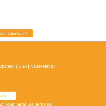
e dein Abenteuer!
Spanien
|
USA
|
Neuseeland
|
ssen
St-Team berät Sie gerne bei