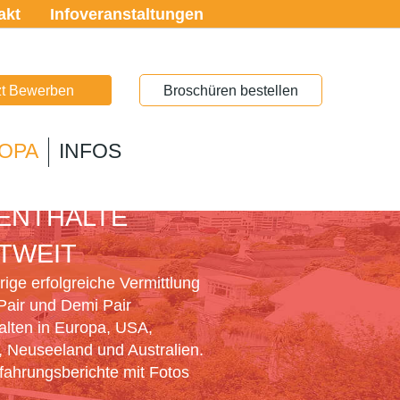
akt
Infoveranstaltungen
zt Bewerben
Broschüren bestellen
OPA
INFOS
PAIR
ENTHALTE
TWEIT
ige erfolgreiche Vermittlung
Pair und Demi Pair
alten in Europa, USA,
 Neuseeland und Australien.
rfahrungsberichte mit Fotos