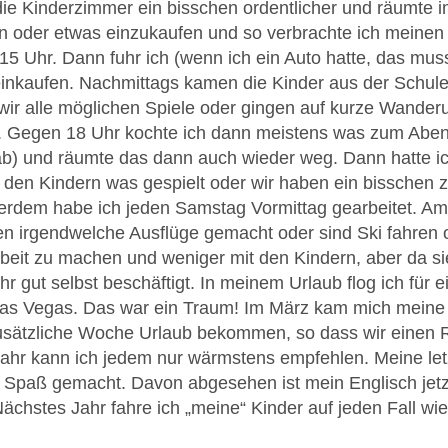
ie Kinderzimmer ein bisschen ordentlicher und räumte 
oder etwas einzukaufen und so verbrachte ich meinen V
 15 Uhr. Dann fuhr ich (wenn ich ein Auto hatte, das mus
einkaufen. Nachmittags kamen die Kinder aus der Schule
wir alle möglichen Spiele oder gingen auf kurze Wander
. Gegen 18 Uhr kochte ich dann meistens was zum Aben
b) und räumte das dann auch wieder weg. Dann hatte ich 
 den Kindern was gespielt oder wir haben ein bisschen
rdem habe ich jeden Samstag Vormittag gearbeitet. Am S
n irgendwelche Ausflüge gemacht oder sind Ski fahren
arbeit zu machen und weniger mit den Kindern, aber da si
hr gut selbst beschäftigt. In meinem Urlaub flog ich fü
as Vegas. Das war ein Traum! Im März kam mich meine 
zusätzliche Woche Urlaub bekommen, so dass wir einen 
ahr kann ich jedem nur wärmstens empfehlen. Meine let
el Spaß gemacht. Davon abgesehen ist mein Englisch jetz
ächstes Jahr fahre ich „meine“ Kinder auf jeden Fall wi