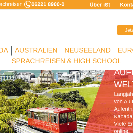
rachreisen
06221 8900-0
Über iSt
Kont
Jet
DA
AUSTRALIEN
NEUSEELAND
EUR
AU 
SPRACHREISEN & HIGH SCHOOL
AUF
WEL
Langjähr
von Au 
Aufenth
Kanada,
Viele E
online.