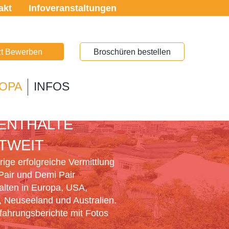
akt
Infoveranstaltungen
zt Bewerben
Broschüren bestellen
OPA
INFOS
PAIR
ENTHALTE
TWEIT
ige erfolgreiche Vermittlung
Pair und Demi Pair
alten in Europa, USA,
 Neuseeland und Australien.
rfahrungsberichte mit Fotos