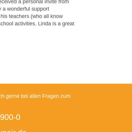
ceived a personal invite from
ly a wonderful support
 his teachers (who all know
hool activities. Linda is a great
ch gerne bei allen Fragen zum
900-0