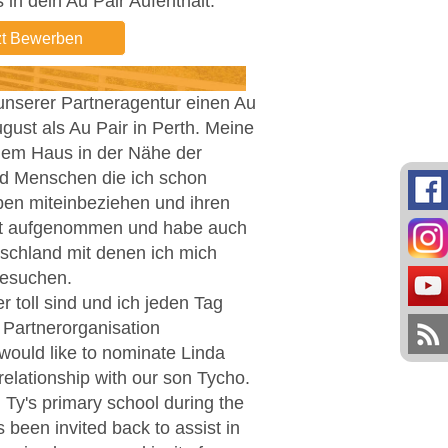
 in dein Au Pair Aufenthalt.
zt Bewerben
 unserer Partneragentur einen Au
gust als Au Pair in Perth. Meine
inem Haus in der Nähe der
und Menschen die ich schon
Leben miteinbeziehen und ihren
 gut aufgenommen und habe auch
schland mit denen ich mich
besuchen.
 toll sind und ich jeden Tag
 Partnerorganisation
would like to nominate Linda
relationship with our son Tycho.
d Ty's primary school during the
 been invited back to assist in