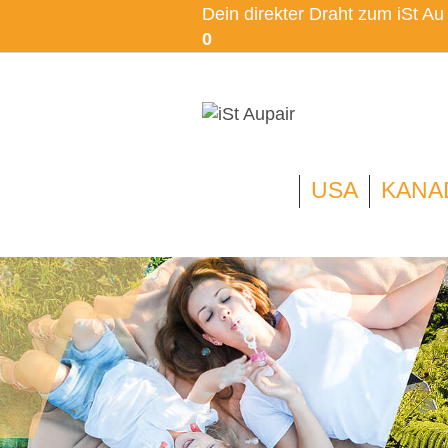
Dein direkter Draht zum iSt A
0
USA
KANA