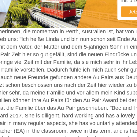
mit uns
Jet
erinnen, die momentan in Perth, Australien ist, hat von
ieb uns: "Ich heiße Linda und bin nun schon seit Ende Au
 mit dem Vater, der Mutter und dem 5-jährigen Sohn in e
air Zeit hier so gut gefällt, sind die neuen Eindrücke 
ringe viel Zeit mit der Familie, da sie mich sehr in ihr 
 Familie vorstellen. Dadurch fühle ich mich auch sehr
 auch neue Freunde gefunden andere Au Pairs aus Deut
tzt schon beschlossen uns nach der Zeit hier wieder zu 
ier sehr, da meine Familie und vor allem mein Kind super
lien können ihre Au Pairs für den Au Pair Award bei der
t die Familie über das Au Pair geschrieben: "Bec and I 
rd 2017. She is diligent, hard working and has a lovely 
Pair in many regular aspects, she has voluntarily attende
cher (EA) in the classroom, twice in this term, and is has