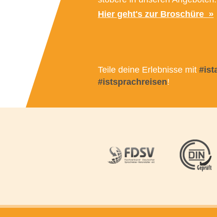
Hier geht's zur Broschüre
Teile deine Erlebnisse mit
#is
#istsprachreisen
!