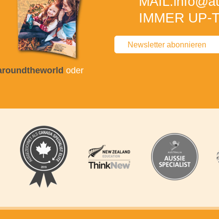
MAIL:
info
@au
IMMER UP-T
Newsletter abonnieren
taroundtheworld
oder