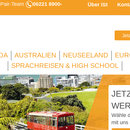
u Pair-Team
06221 8900-
Über iSt
Kont
Jet
DA
AUSTRALIEN
NEUSEELAND
EUR
SPRACHREISEN & HIGH SCHOOL
JETZ
WER
Wähle d
mit uns 