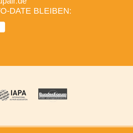
pair
.de
O-DATE BLEIBEN: