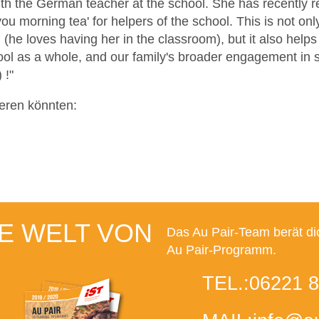
h the German teacher at the school. She has recently re
you morning tea' for helpers of the school. This is not on
he loves having her in the classroom), but it also helps
ol as a whole, and our family's broader engagement in sc
:)
!"
ieren könnten:
E WELT VON
Das Au Pair-Team berät di
Au Pair-Programm.
TEL.:
06221 8