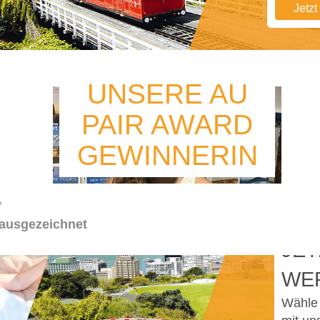
Jetz
UNSERE AU
PAIR AWARD
GEWINNERIN
7
 ausgezeichnet
JET
WE
Wähle 