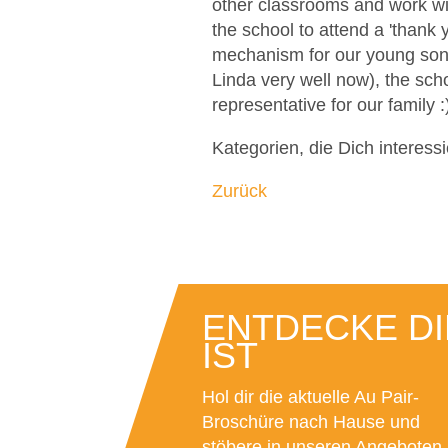
other classrooms and work wit
the school to attend a 'thank 
mechanism for our young son (
Linda very well now), the scho
representative for our family 
Kategorien, die Dich interess
Zurück
ENTDECKE DI
IST
Hol dir die aktuelle Au Pair-
Broschüre nach Hause und
stöbere in unseren Angeboten.