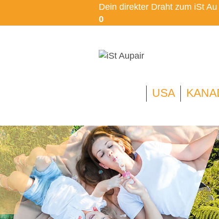
Dein direkter Draht zum iSt A
0
USA
KANA