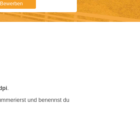
t Bewerben
dpi
.
ummerierst und benennst du