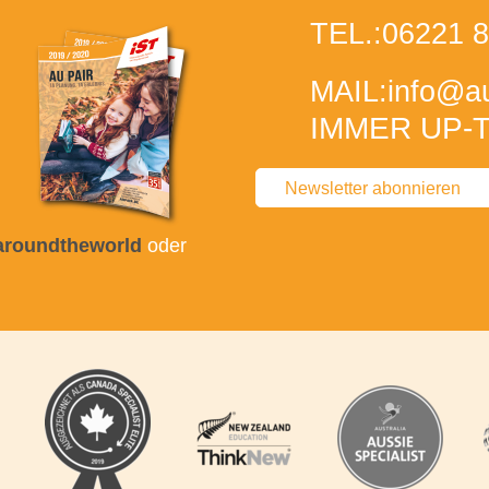
TEL.:
06221 8
MAIL:
info
@au
IMMER UP-T
Newsletter abonnieren
taroundtheworld
oder