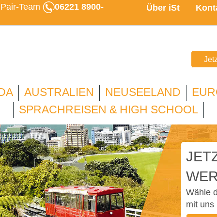
u Pair-Team
06221 8900-
Über iSt
Kont
Jet
DA
AUSTRALIEN
NEUSEELAND
EUR
SPRACHREISEN & HIGH SCHOOL
JETZ
WER
Wähle d
mit uns 