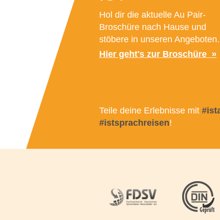
Hol dir die aktuelle Au Pair-
Broschüre nach Hause und
stöbere in unseren Angeboten.
Hier geht's zur Broschüre
Teile deine Erlebnisse mit
#is
#istsprachreisen
!