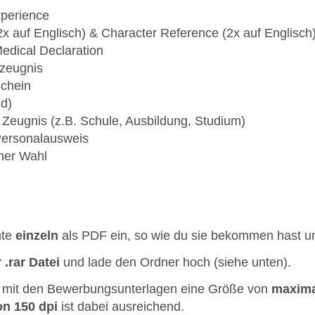
xperience
2x auf Englisch) & Character Reference (2x auf Englisch
Medical Declaration
szeugnis
schein
nd)
e Zeugnis (z.B. Schule, Ausbildung, Studium)
 Personalausweis
ner Wahl
nte
einzeln
als PDF ein, so wie du sie bekommen hast 
 .rar Datei
und lade den Ordner hoch (siehe unten).
ei mit den Bewerbungsunterlagen eine Größe von
maxima
on 150 dpi
ist dabei ausreichend.