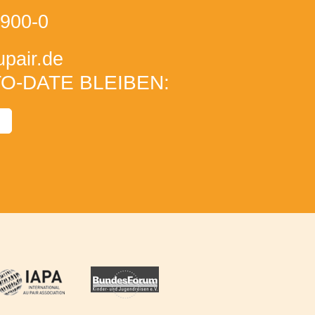
900-0
pair
.de
O-DATE BLEIBEN: