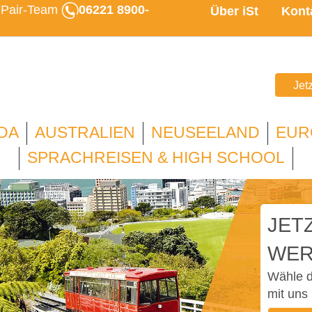
u Pair-Team
06221 8900-
Über iSt
Kont
Jet
DA
AUSTRALIEN
NEUSEELAND
EUR
SPRACHREISEN & HIGH SCHOOL
JETZ
WER
Wähle d
mit uns 