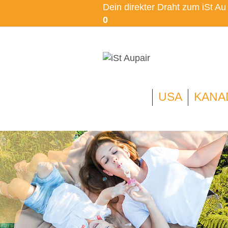
Dein direkter Draht zum iSt A
0
USA
KANA