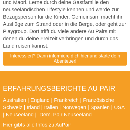
und Maori. Lerne durch deine Gastfamilie den
neuseeländischen Lifestyle kennen und werde zur
Bezugsperson für die Kinder. Gemeinsam macht ihr
Ausflüge zum Strand oder in die Berge, oder geht zur
Playgroup. Dort trifft du viele andere Au Pairs mit
denen du deine Freizeit verbringen und durch das
Land reisen kannst.
Interessiert? Dann informiere dich hier und starte dein
Abenteuer!
ERFAHRUNGSBERICHTE AU PAIR
Australien
|
England
|
Frankreich
|
Französische
Schweiz
|
Irland
|
Italien
|
Norwegen
|
Spanien
|
USA
|
Neuseeland
|
Demi Pair Neuseeland
Hier gibts alle Infos zu AuPair