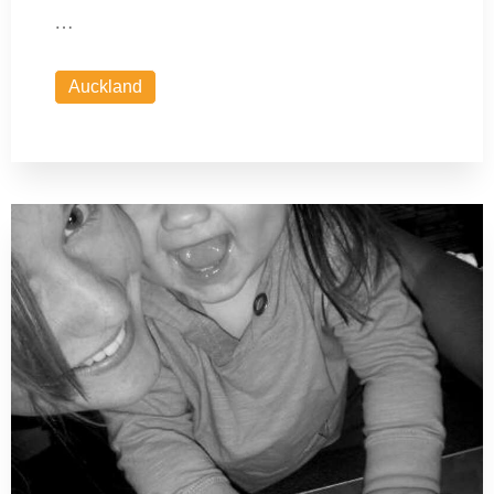
…
Auckland