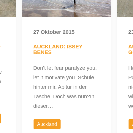
27 Oktober 2015
2
D
AUCKLAND: ISSEY
A
BENES
G
Don’t let fear paralyze you,
Ha
e
let it motivate you. Schule
Pa
n
hinter mir. Abitur in der
ni
Tasche. Doch was nun?In
wi
dieser…
wo
Auckland