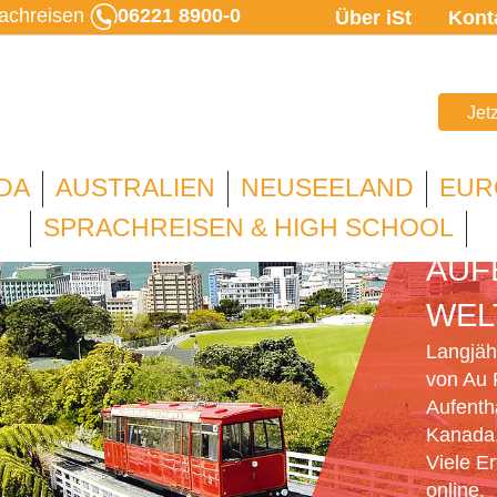
rachreisen
06221 8900-0
Über iSt
Kont
Jet
DA
AUSTRALIEN
NEUSEELAND
EUR
AU 
SPRACHREISEN & HIGH SCHOOL
AUF
WEL
Langjähr
von Au 
Aufenth
Kanada,
Viele E
online.