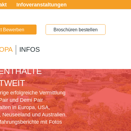
akt
Infoveranstaltungen
zt Bewerben
Broschüren bestellen
OPA
INFOS
PAIR
ENTHALTE
TWEIT
ige erfolgreiche Vermittlung
Pair und Demi Pair
alten in Europa, USA,
 Neuseeland und Australien.
rfahrungsberichte mit Fotos