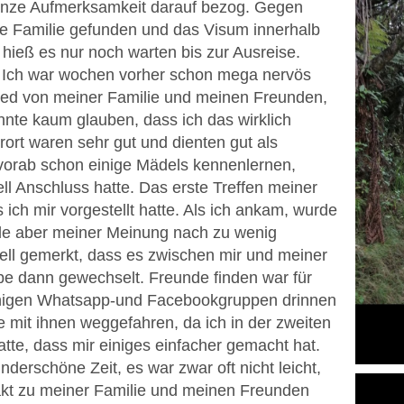
 ganze Aufmerksamkeit darauf bezog. Gegen
 Familie gefunden und das Visum innerhalb
 hieß es nur noch warten bis zur Ausreise.
. Ich war wochen vorher schon mega nervös
ied von meiner Familie und meinen Freunden,
onnte kaum glauben, dass ich das wirklich
ort waren sehr gut und dienten gut als
vorab schon einige Mädels kennenlernen,
l Anschluss hatte. Das erste Treffen meiner
s ich mir vorgestellt hatte. Als ich ankam, wurde
urde aber meiner Meinung nach zu wenig
hnell gemerkt, dass es zwischen mir und meiner
abe dann gewechselt. Freunde finden war für
einigen Whatsapp-und Facebookgruppen drinnen
mit ihnen weggefahren, da ich in der zweiten
atte, dass mir einiges einfacher gemacht hat.
derschöne Zeit, es war zwar oft nicht leicht,
akt zu meiner Familie und meinen Freunden