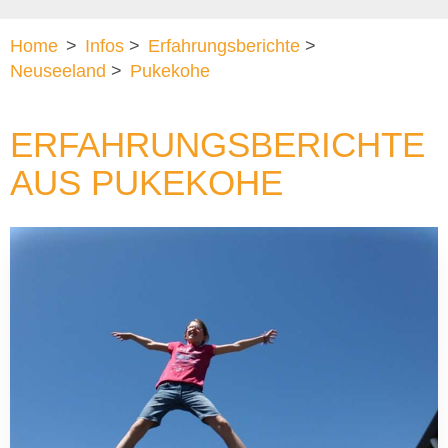
Home
>
Infos
>
Erfahrungsberichte
>
Neuseeland
>
Pukekohe
ERFAHRUNGSBERICHTE
AUS PUKEKOHE