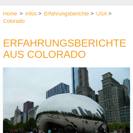
Home
>
Infos
>
Erfahrungsberichte
>
USA
>
Colorado
ERFAHRUNGSBERICHTE
AUS COLORADO