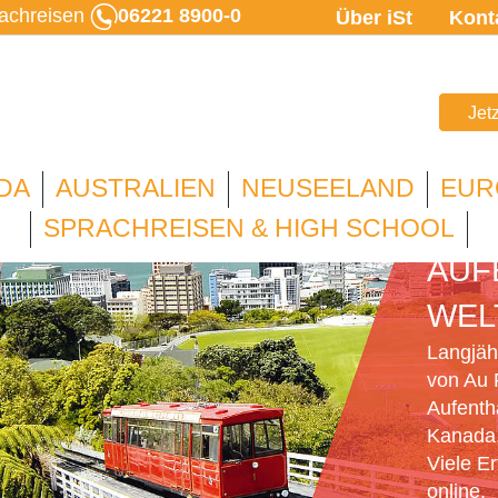
rachreisen
06221 8900-0
Über iSt
Kont
Jet
DA
AUSTRALIEN
NEUSEELAND
EUR
AU 
SPRACHREISEN & HIGH SCHOOL
AUF
WEL
Langjähr
von Au 
Aufenth
Kanada,
Viele E
online.