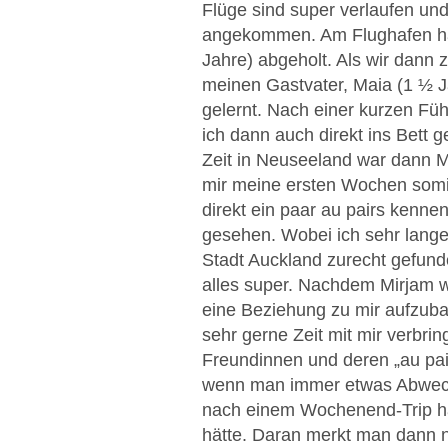
Flüge sind super verlaufen un
angekommen. Am Flughafen ha
Jahre) abgeholt. Als wir dan
meinen Gastvater, Maia (1 ½ J
gelernt. Nach einer kurzen F
ich dann auch direkt ins Bett
Zeit in Neuseeland war dann Mi
mir meine ersten Wochen somit 
direkt ein paar au pairs kenne
gesehen. Wobei ich sehr lange
Stadt Auckland zurecht gefund
alles super. Nachdem Mirjam 
eine Beziehung zu mir aufzuba
sehr gerne Zeit mit mir verbrin
Freundinnen und deren „au pair
wenn man immer etwas Abwechs
nach einem Wochenend-Trip ha
hätte. Daran merkt man dann n