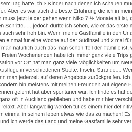
esem Tag hatte ich 3 Kinder nach denen ich schauen mu
der. Aber es war auch die beste Erfahrung die ich in me
 muss jetzt leider gehen wenn Niko 7 ½ Monate alt ist, d
n Schritte, … jedoch durfte ich sehen, wie er das erste 
h auch sehr froh bin. Wenn meine Gastfamilie in den Urla
ren einmal für eine Woche auf der Südinsel und 2 mal f
an natürlich auch das man schon Teil der Familie ist, 
 Freien Wochenenden habe ich immer ganz viele Trips
isation vor Ort hat man ganz viele Möglichkeiten um Neu
Ausflüge in verschiedenen Städte, Inseln, Strände,... W
ann man jederzeit auf deren Angebote zurückgreifen. Ich
sondern bin meistens mit meinen Freunden auf eigene 
nen gelernt hat aber spontaner war. Ich finde es hat defi
anz oft in Auckland geblieben und habe mir hier vers
elaxt. Aber langweilig werden tut es einem hier definitiv
m einmal in seinem leben etwas wie das zu machen! Es wa
und ich werde das Land und meine Gastfamilie sehr ve