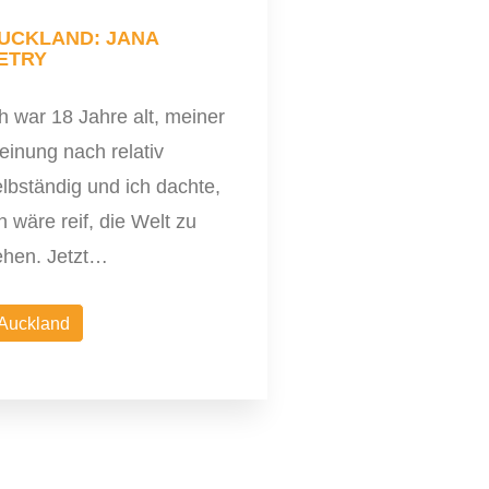
UCKLAND: JANA
ETRY
h war 18 Jahre alt, meiner
einung nach relativ
lbständig und ich dachte,
h wäre reif, die Welt zu
ehen. Jetzt…
Auckland