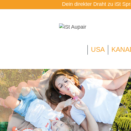
Dein direkter Draht zu iSt Sp
USA
KANA