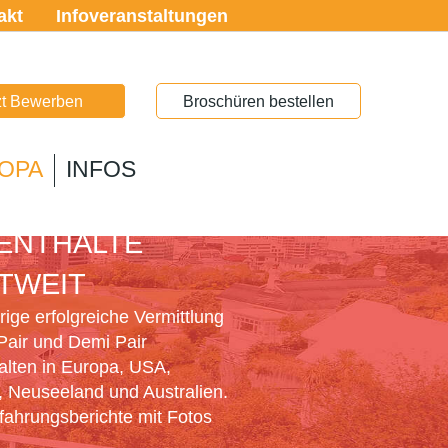
akt
Infoveranstaltungen
zt Bewerben
Broschüren bestellen
OPA
INFOS
PAIR
ENTHALTE
TWEIT
ige erfolgreiche Vermittlung
Pair und Demi Pair
alten in Europa, USA,
 Neuseeland und Australien.
rfahrungsberichte mit Fotos