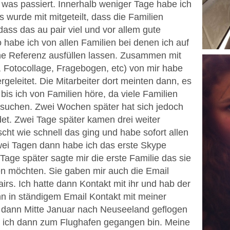
was passiert. Innerhalb weniger Tage habe ich
wurde mit mitgeteilt, dass die Familien
dass das au pair viel und vor allem gute
o habe ich von allen Familien bei denen ich auf
ne Referenz ausfüllen lassen. Zusammen mit
, Fotocollage, Fragebogen, etc) von mir habe
rgeleitet. Die Mitarbeiter dort meinten dann, es
bis ich von Familien höre, da viele Familien
ir suchen. Zwei Wochen später hat sich jedoch
det. Zwei Tage später kamen drei weiter
scht wie schnell das ging und habe sofort allen
wei Tagen dann habe ich das erste Skype
age später sagte mir die erste Familie das sie
ben möchten. Sie gaben mir auch die Email
irs. Ich hatte dann Kontakt mit ihr und hab der
nn in ständigem Email Kontakt mit meiner
ch dann Mitte Januar nach Neuseeland geflogen
als ich dann zum Flughafen gegangen bin. Meine