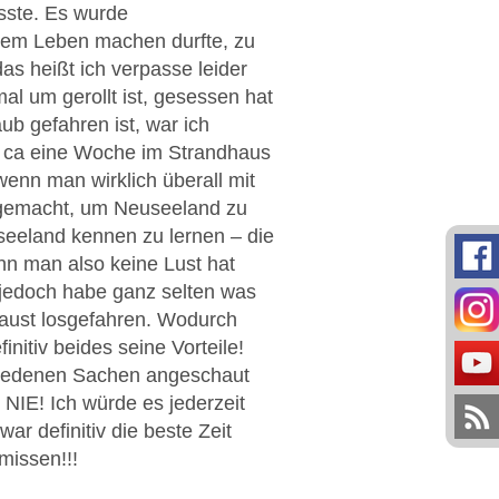
sste. Es wurde
inem Leben machen durfte, zu
as heißt ich verpasse leider
mal um gerollt ist, gesessen hat
ub gefahren ist, war ich
ür ca eine Woche im Strandhaus
wenn man wirklich überall mit
 gemacht, um Neuseeland zu
seeland kennen zu lernen – die
enn man also keine Lust hat
 jedoch habe ganz selten was
Faust losgefahren. Wodurch
nitiv beides seine Vorteile!
chiedenen Sachen angeschaut
 NIE! Ich würde es jederzeit
r definitiv die beste Zeit
rmissen!!!