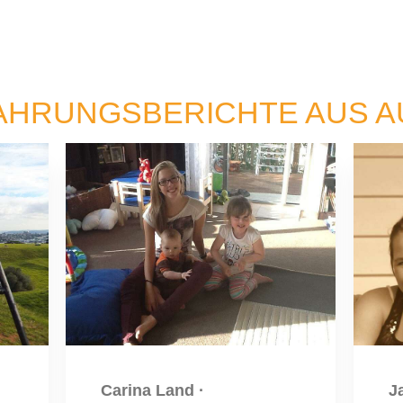
AHRUNGSBERICHTE AUS 
Carina Land
·
J