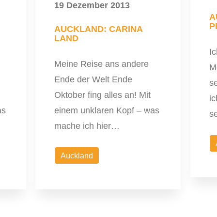
19 Dezember 2013
A
P
AUCKLAND: CARINA
LAND
Ic
Meine Reise ans andere
M
Ende der Welt Ende
se
Oktober fing alles an! Mit
ic
as
einem unklaren Kopf – was
s
mache ich hier…
Auckland