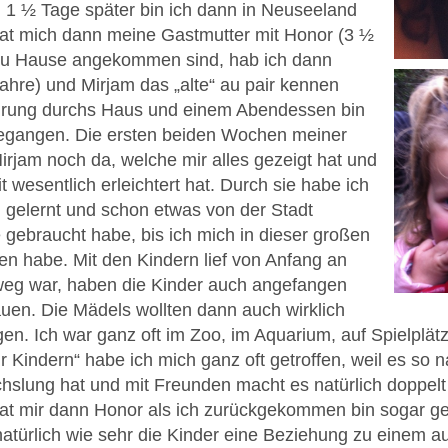
d 1 ½ Tage später bin ich dann in Neuseeland
t mich dann meine Gastmutter mit Honor (3 ½
n zu Hause angekommen sind, hab ich dann
ahre) und Mirjam das „alte“ au pair kennen
ührung durchs Haus und einem Abendessen bin
 gegangen. Die ersten beiden Wochen meiner
rjam noch da, welche mir alles gezeigt hat und
wesentlich erleichtert hat. Durch sie habe ich
n gelernt und schon etwas von der Stadt
 gebraucht habe, bis ich mich in dieser großen
en habe. Mit den Kindern lief von Anfang an
weg war, haben die Kinder auch angefangen
uen. Die Mädels wollten dann auch wirklich
gen. Ich war ganz oft im Zoo, im Aquarium, auf Spielplät
 Kindern“ habe ich mich ganz oft getroffen, weil es so n
lung hat und mit Freunden macht es natürlich doppel
t mir dann Honor als ich zurückgekommen bin sogar ges
atürlich wie sehr die Kinder eine Beziehung zu einem a