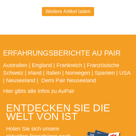
Weitere Artikel laden
ERFAHRUNGSBERICHTE AU PAIR
Australien
|
England
|
Frankreich
|
Französische
Schweiz
|
Irland
|
Italien
|
Norwegen
|
Spanien
|
USA
|
Neuseeland
|
Demi Pair Neuseeland
Hier gibts alle Infos zu AuPair
ENTDECKEN SIE DIE
WELT VON IST
Holen Sie sich unsere