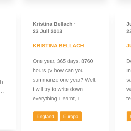
Kristina Bellach
·
J
23 Juli 2013
2
KRISTINA BELLACH
J
One year, 365 days, 8760
D
hours ¡V how can you
In
summarize one year? Well,
s
ch
I will try to write down
wa
,…
everything I learnt, I…
t
England
Europa