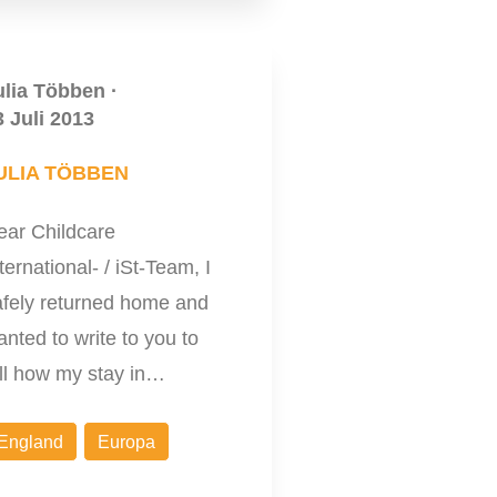
ulia Többen
·
3 Juli 2013
ULIA TÖBBEN
ear Childcare
ternational- / iSt-Team, I
afely returned home and
nted to write to you to
ell how my stay in…
England
Europa