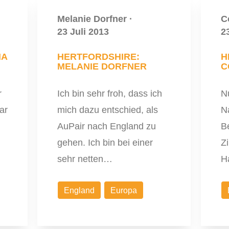
Melanie Dorfner
·
C
23 Juli 2013
2
NA
HERTFORDSHIRE:
H
MELANIE DORFNER
C
r
Ich bin sehr froh, dass ich
Nu
ar
mich dazu entschied, als
N
AuPair nach England zu
B
gehen. Ich bin bei einer
Z
sehr netten…
H
England
Europa