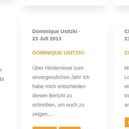
Dominique Usitzki
·
C
23 Juli 2013
2
DOMINIQUE USITZKI
C
Über Hindernisse zum
Me
e
unvergesslichen Jahr Ich
Lo
bi
habe mich entschieden
e
diesen Bericht zu
t
schreiben, um euch zu
a
zeigen,…