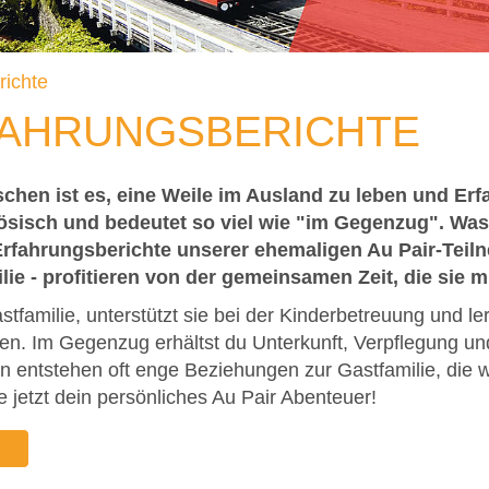
richte
FAHRUNGSBERICHTE
chen ist es, eine Weile im Ausland zu leben und Erf
zösisch und bedeutet so viel wie "im Gegenzug". Was
Erfahrungsberichte unserer ehemaligen Au Pair-Teiln
lie - profitieren von der gemeinsamen Zeit, die sie 
astfamilie, unterstützt sie bei der Kinderbetreuung und l
en. Im Gegenzug erhältst du Unterkunft, Verpflegung u
 entstehen oft enge Beziehungen zur Gastfamilie, die we
e jetzt dein persönliches Au Pair Abenteuer!