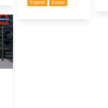
England
Europa