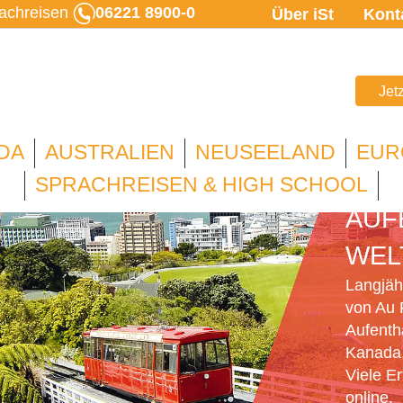
rachreisen
06221 8900-0
Über iSt
Kont
Jet
DA
AUSTRALIEN
NEUSEELAND
EUR
AU 
SPRACHREISEN & HIGH SCHOOL
AUF
WEL
Langjähr
von Au 
Aufenth
Kanada,
Viele E
online.