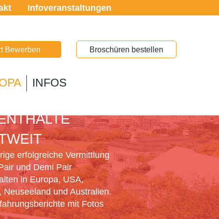
akt
Infoveranstaltungen
zt Bewerben
Broschüren bestellen
OPA
INFOS
PAIR
ENTHALTE
TWEIT
ige erfolgreiche Vermittlung
Pair und Demi Pair
alten in Europa, USA,
 Neuseeland und Australien.
rfahrungsberichte mit Fotos