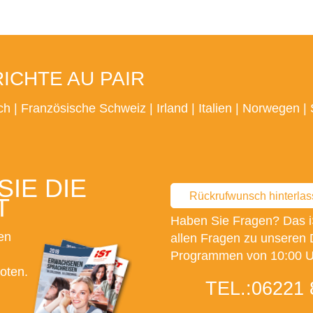
CHTE AU PAIR
ch
|
Französische Schweiz
|
Irland
|
Italien
|
Norwegen
|
IE DIE
Rückrufwunsch hinterla
T
Haben Sie Fragen? Das i
en
allen Fragen zu unseren 
Programmen von 10:00 Uh
oten.
TEL.:
06221 