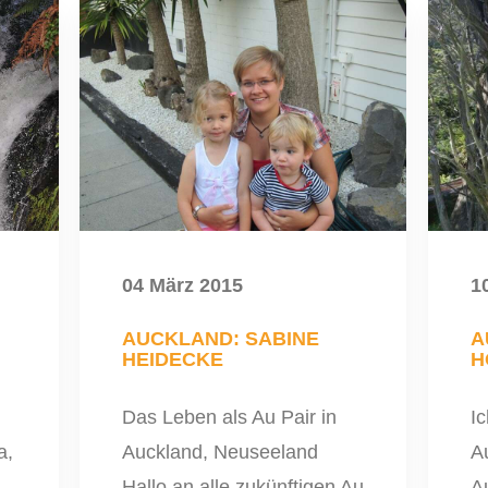
04 März 2015
1
AUCKLAND: SABINE
A
HEIDECKE
H
Das Leben als Au Pair in
I
a,
Auckland, Neuseeland
A
Hallo an alle zukünftigen Au
A