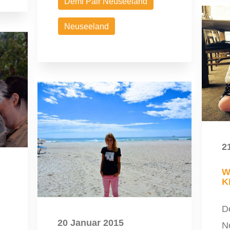
Demi Pair Neuseeland
Neuseeland
2
W
K
De
20 Januar 2015
N