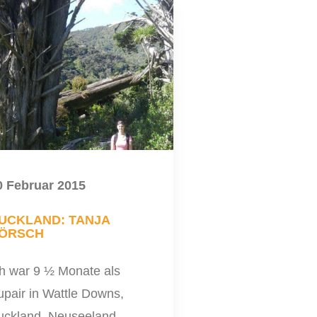
0 Februar 2015
UCKLAND: TANJA
ÖRSCH
ch war 9 ½ Monate als
upair in Wattle Downs,
uckland, Neuseeland