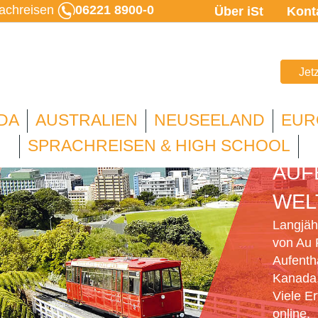
rachreisen
06221 8900-0
Über iSt
Kont
Jet
DA
AUSTRALIEN
NEUSEELAND
EUR
AU 
SPRACHREISEN & HIGH SCHOOL
AUF
WEL
Langjähr
von Au 
Aufenth
Kanada,
Viele E
online.