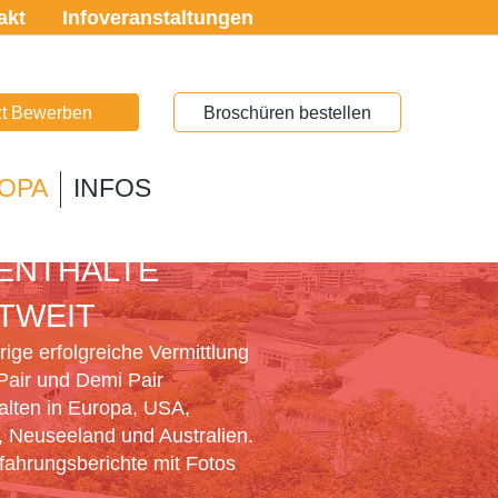
akt
Infoveranstaltungen
zt Bewerben
Broschüren bestellen
OPA
INFOS
PAIR
ENTHALTE
TWEIT
ige erfolgreiche Vermittlung
Pair und Demi Pair
alten in Europa, USA,
 Neuseeland und Australien.
rfahrungsberichte mit Fotos