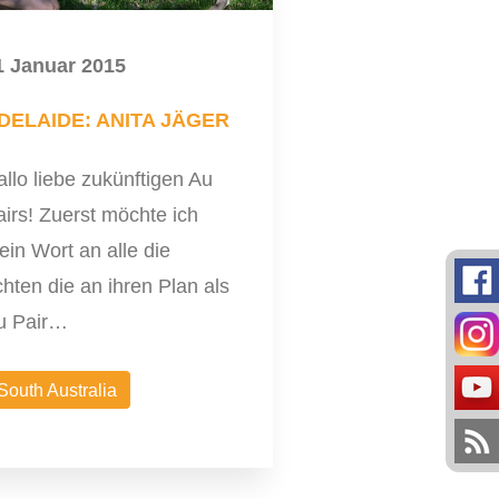
1 Januar 2015
DELAIDE: ANITA JÄGER
llo liebe zukünftigen Au
irs! Zuerst möchte ich
in Wort an alle die
chten die an ihren Plan als
u Pair…
South Australia