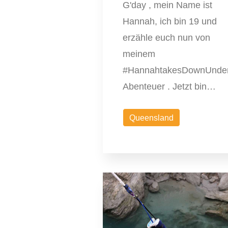
G'day , mein Name ist
Hannah, ich bin 19 und
erzähle euch nun von
meinem
#HannahtakesDownUnde
Abenteuer . Jetzt bin…
Queensland