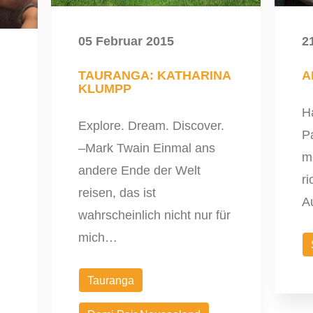
05 Februar 2015
2
TAURANGA: KATHARINA
A
KLUMPP
Ha
Explore. Dream. Discover.
Pa
–Mark Twain Einmal ans
me
andere Ende der Welt
ri
reisen, das ist
A
wahrscheinlich nicht nur für
mich…
Tauranga