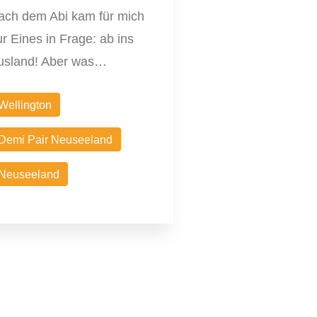
ach dem Abi kam für mich
r Eines in Frage: ab ins
usland! Aber was…
Wellington
Demi Pair Neuseeland
Neuseeland