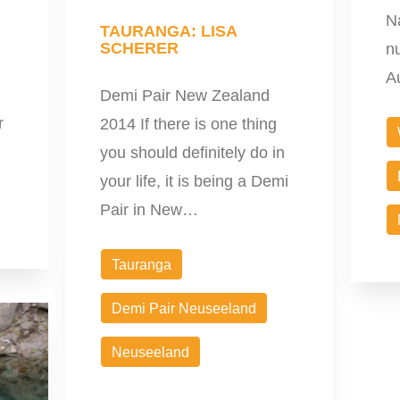
N
TAURANGA: LISA
SCHERER
nu
A
Demi Pair New Zealand
r
2014 If there is one thing
you should definitely do in
your life, it is being a Demi
Pair in New…
Tauranga
Demi Pair Neuseeland
Neuseeland